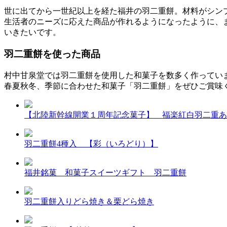
世に出てから一世紀以上を経た福井の羽二重餅。材料がシン
生活者のニーズに応えた商品が作れるようになったように、
いきたいです。
羽二重餅を使った商品
村中甘泉堂では羽二重餅を使用した和菓子を数多く作ってい
春夏秋冬、季節に合わせた和菓子「羽二重餅」をぜひご賞味
【北陸新幹線開業１周年記念菓子】 福楽紅白羽二重あ
羽二重餅4種入 【彩（いろどり）】
福井銘菓 和菓子スイーツギフト 羽二重餅
羽二重餅入りどら焼き＆栗どら焼き