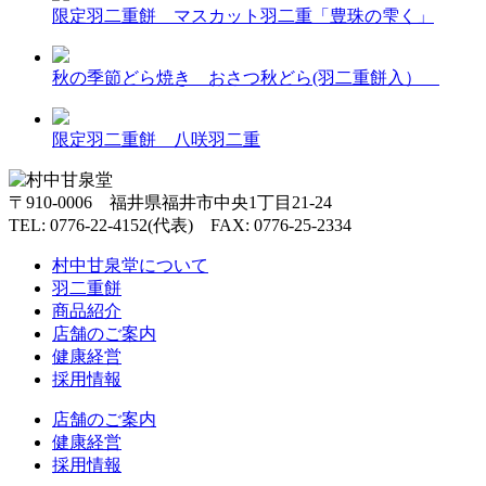
限定羽二重餅 マスカット羽二重「豊珠の雫く」
秋の季節どら焼き おさつ秋どら(羽二重餅入）
限定羽二重餅 八咲羽二重
〒910-0006 福井県福井市中央1丁目21-24
TEL: 0776-22-4152(代表) FAX: 0776-25-2334
村中甘泉堂について
羽二重餅
商品紹介
店舗のご案内
健康経営
採用情報
店舗のご案内
健康経営
採用情報