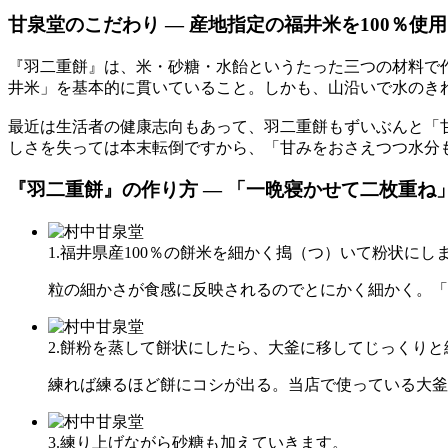
甘泉堂のこだわり ― 産地指定の福井米を100％使用
『羽二重餅』は、米・砂糖・水飴というたった三つの材料で作
井米」を基本的に貫いていること。しかも、山沿いで水のき
最近は生活者の健康志向もあって、羽二重餅もずいぶんと「
しさを失っては本末転倒ですから、「甘みをおさえつつ水分
『羽二重餅』の作り方 ― 「一晩寝かせて二枚重ね
1.福井県産100％の餅米を細かく搗（つ）いて粉状にし
粒の細かさが食感に反映されるのでとにかく細かく。「
2.餅粉を蒸して餅状にしたら、大釜に移してじっくり
練れば練るほど餅にコシが出る。当店で使っている大釜
3.練り上げながら砂糖も加えていきます。