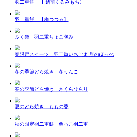
羽二重餅 【 越前くるみもち】
羽二重餅 【梅つつみ】
ふく楽 羽二重ちょこ包み
春限定スイーツ 羽二重いちご 稚児のほっぺ
冬の季節どら焼き 冬りんご
春の季節どら焼き さくらひらり
夏のどら焼き ももの香
秋の限定羽二重餅 栗っこ羽二重