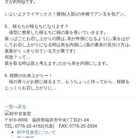
方が約50gです｡
いよいよクライマックス！微熱(人肌)の米種でアン玉を包アン。
5. 桜もちが桜もちになります？
俵型に整形した桜もちに桜の葉を巻いていきます｡
葉っぱごとお召し上がりの際は､表が外側になるように｡葉をはが
してお召し上がりになる時は表を内側に｡(葉の裏表の見分け方は､
葉脈がくっきり出ている方が裏です)
何故？って…
葉を取る時は器と考えます｡だから表を内側にします｡
6. 桜餅の出来上がりー！
桜の香りがお餅に移るまで、もうちょっと待ってから、桜餅を
じっくりお召し上がりに…
一覧へ戻る
〒910-0006 福井県福井市中央1丁目21-24
TEL: 0776-22-4152(代表) FAX: 0776-25-2334
村中甘泉堂について
羽二重餅