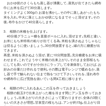
おかゆ状のさくらもち蒸し器が沸騰して､蒸気が出てきたら網布
巾にお米を広げて30分蒸します｡
タイミングよく300gの お湯を沸かし､その中に蒸しあがったもち
米を入れ､中火に落としおかゆ状になるまでそっと混ぜます｡その
後､布巾をかけて40分蒸らします｡
3. 桜餅の米種を仕上げます｡
40分後グラニュー糖を直接ボールに入れ､混ぜます｡先程と違い､
お米にもち米特有の粘りが出てくる為､米粒を潰さぬようしゃもじ
は切るように使いましょう｡30分間放置すると､縁の方に糖蜜が出
てきます｡
再度､米粒を潰さぬよう混ぜ､更に10分間放置｡充分糖蜜をお米に吸
わせます｡これでようやく米種の出来上がり｡そのまま全部桜もち
にしても良いのですが小分けにラップして冷凍保存しておけば､お
好みの分量だけ作れるで便利｡その際は電子レンジで暖めるか､蒸
し器で手で触られない位まで熱をつけて下さい｡それを､濡れ布巾
や網布巾に広げ荒熱を抜いている間4工程に移ります｡
4. 桜餅の中に入れるあんこの玉を作っておきましょう
桜餅の餡玉3で出来上がった種を冷ます間にアン玉を作っておき
ましょう｡出来上がりの大きさによって変わりますが､全体の3割く
らいの大きさが理想｡甘泉堂の桜もちは､アンが約15g｡仕上がり目