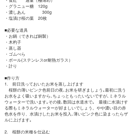
・食紅 適量（極薄め）
・グラニュー糖 120g
・濃しあん 300g
・塩漬け桜の葉 20枚
■必要な道具
・お鍋（できれば銅製）
・木杓子
・蒸し器
・ゴムべら
・ボール(ステンレスor耐熱ガラス）
・計り
■作り方
1. 前日洗っておいたお米を蒸し上げます
桜餅の薄いピンク色前日の夜､お米を研ぎましょう｡最初に洗う
お水をよく吸いますから､ちょっともったいないですが､ミネラル
ウォーターで洗います｡その後､数回は水道水で｡ 最後に水漬けす
る際もミネラルウォーターが好ましいでしょう。やや濃い目の赤
色水を作り、水漬けしたお米を投入､薄いピンク色に染まったらザ
ルに上げます｡
2. 桜餅の米種を仕込む