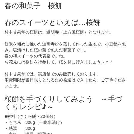
春の和菓子 桜餅
春のスイーツといえば…桜餅
村中甘泉堂の桜餅は、道明寺（上方風桜餅）となります。
餅米を粗めに挽いた道明寺粉を蒸して作った生地で、小豆餡を包
み、塩漬けした桜の葉で包んだ和菓子です。
春の和スイーツの代表格ですね。
お花見には桜餅を持参して、桜を見に行きましょう～＾＾
村中甘泉堂では、実店舗でのみ販売しております。
消費期限が当日限りとなるため発送はできません。ご了承くださ
いませ。
桜餅を手づくりしてみよう ～手づ
くりレシピ♪～
■材料（さくら餅・20個分）
・もち米 300g（一晩水漬け）
・熱湯 300g