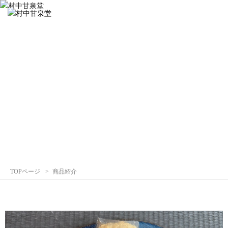
大
福
餅
各
種
|
春
|
商品紹介
商
品
紹
介
｜
村
中
TOPページ
商品紹介
甘
泉
堂