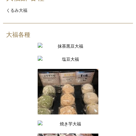
くるみ大福
大福各種