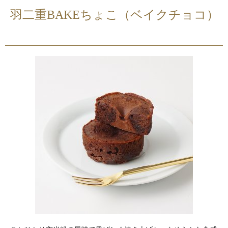
ー
KANSENDO
羽二重BAKEちょこ（ベイクチョコ）
|
商
品
紹
介
｜
村
中
甘
泉
堂