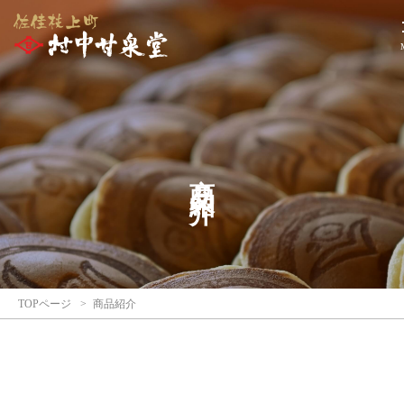
羽
二
重
BAKE
ち
ょ
こ
（ベ
商品紹介
イ
ク
チ
ョ
コ）
|
パ
TOPページ
商品紹介
テ
ィ
ス
リ