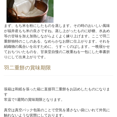
まず、もち米を粉にしたものを蒸します。その時のおいしい風味
が福井産もち米の良さですね。蒸し上がったものに砂糖、水あめ
等の甘味を加え加熱しながらよくよく練り上げます。ここで羽二
重餅独特のこしのある、なめらかなお餅に仕上がります。それを
絹織物の風合いを出すために、うす～くのばします。一晩寝かせ
ておちついたものを、甘泉堂自慢の二枚重ねを一包にした奉書折
りにして出来上がりです。
羽二重餅の賞味期限
張箱は和紙を張った箱に直接羽二重餅をお詰めしたものになりま
す
常温で1週間の賞味期限となります。
真空は真空パック包装のことで空気を通さない袋にいれて外気に
触れないような状態にしております。