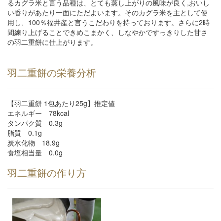
るカグラ米と言う品種は、とても蒸し上がりの風味が良く,おいし
い香りがあたり一面にただよいます。そのカグラ米を主として使
用し、100％福井産と言うこだわりを持っております。さらに2時
間練り上げることできめこまかく、しなやかですっきりした甘さ
の羽二重餅に仕上がります。
羽二重餅の栄養分析
【羽二重餅 1包あたり25g】推定値
エネルギー 78kcal
タンパク質 0.3g
脂質 0.1g
炭水化物 18.9g
食塩相当量 0.0g
羽二重餅の作り方