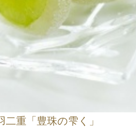
羽二重「豊珠の雫く」