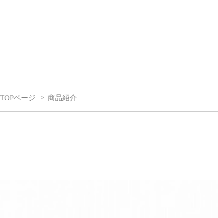
雫
く」
|
羽
二
重
餅
TOPページ
商品紹介
|
商
品
紹
介
｜
村
中
甘