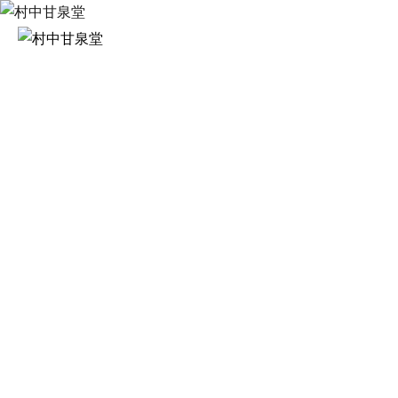
限
定
村中甘泉堂に
羽
二
重
餅
マ
ス
カ
ッ
ト
羽
二
重
「豊
珠
の