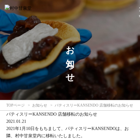
パ
テ
ィ
ス
リ
ー
お知らせ
KANSENDO
店
舗
移
転
の
お
知
ら
TOPページ
お知らせ
パティスリーKANSENDO 店舗移転のお知らせ
せ
パティスリーKANSENDO 店舗移転のお知らせ
|
2021.01.21
お
2021年1月10日をもちまして、パティスリーKANSENDOは、お
知
隣、村中甘泉堂内に移転いたしました。