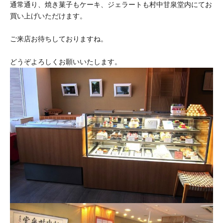
ら
通常通り、焼き菓子もケーキ、ジェラートも村中甘泉堂内にてお
せ
買い上げいただけます。
|
村
ご来店お待ちしておりますね。
中
甘
どうぞよろしくお願いいたします。
泉
堂