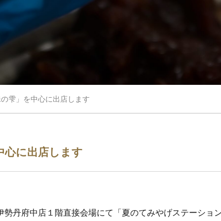
珠の雫」を中心に出店します
中心に出店します
(木）伊勢丹府中店１階直接会場にて「夏のてみやげステーショ